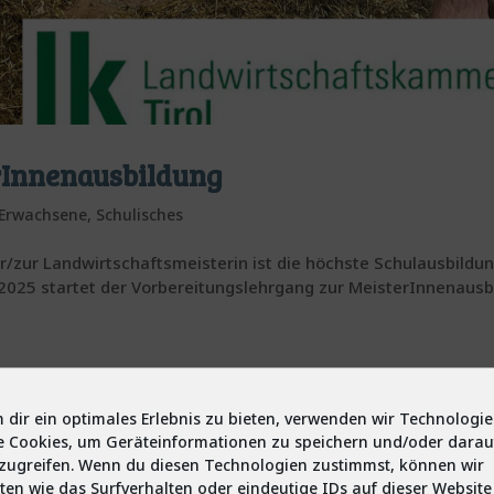
rInnenausbildung
 Erwachsene
,
Schulisches
/zur Landwirtschaftsmeisterin ist die höchste Schulausbildun
r 2025 startet der Vorbereitungslehrgang zur MeisterInnenaus
 dir ein optimales Erlebnis zu bieten, verwenden wir Technologi
e Cookies, um Geräteinformationen zu speichern und/oder darau
zugreifen. Wenn du diesen Technologien zustimmst, können wir
ten wie das Surfverhalten oder eindeutige IDs auf dieser Website