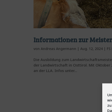
Informationen zur Meiste
von
Andreas Angermann
|
Aug. 12, 2024
|
FS
Die Ausbildung zum Landwirtschaftsmeister
der Landwirtschaft in Osttirol. Mit Oktobe
an der LLA. Infos unter...
Um
wi
zu
Da