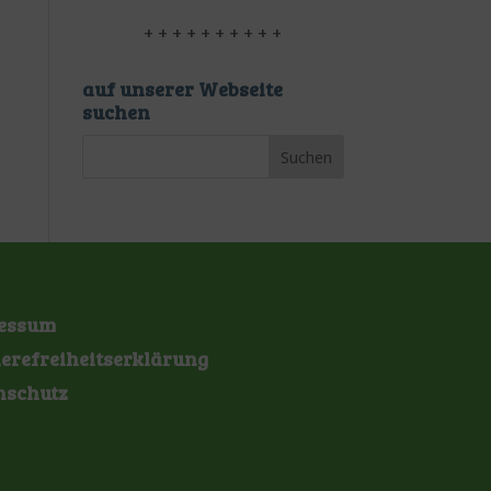
+ + + + + + + + + +
auf unserer Webseite
suchen
essum
ierefreiheitserklärung
nschutz