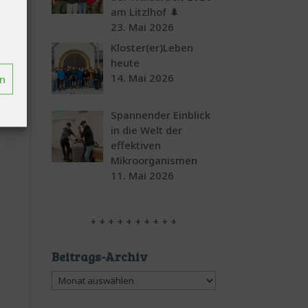
am Litzlhof 🌲
23. Mai 2026
Kloster(er)Leben
heute
14. Mai 2026
en
Spannender Einblick
in die Welt der
effektiven
Mikroorganismen
11. Mai 2026
+ + + + + + + + + +
Beitrags-Archiv
Beitrags-
Archiv