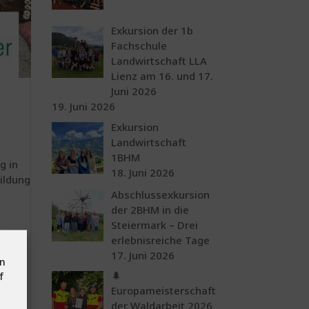
Exkursion der 1b
Fachschule
Landwirtschaft LLA
Lienz am 16. und 17.
Juni 2026
19. Juni 2026
Exkursion
Landwirtschaft
1BHM
g in
18. Juni 2026
bildung
Abschlussexkursion
der 2BHM in die
Steiermark – Drei
erlebnisreiche Tage
17. Juni 2026
en
🌲
f
Europameisterschaft
der Waldarbeit 2026