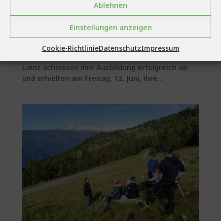
Ablehnen
Einstellungen anzeigen
Facharbeiterbriefverleihung an der LLA
Lienz
Cookie-Richtlinie
Datenschutz
Impressum
Insgesamt 78 Schüler und Schülerinnen der LLA
Lienz schlossen ihre Ausbildung erfolgreich ab
und erhielten am Freitag, 12. Juni, ihre...