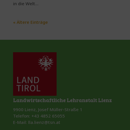
in die Welt...
« Ältere Einträge
Landwirtschaftliche Lehranstalt Lienz
9900 Lienz, Josef Müller-Straße 1
Telefon: +43 4852 65055
E-Mail: lla.lienz@tsn.at