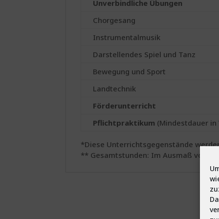
Unverbindliche Übungen
Chorgesang
Instrumentalmusik
Darstellendes Spiel und Tanz
Bewegung und Sport
Landtechnik
Förderunterricht
Pflichtpraktikum
(Mindestdauer in
*Diese Unterrichtsgegenstände werden 
** Gesamtstunden: Im Ausmaß von zwe
Um
wi
zu
Da
ve