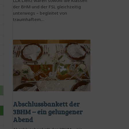
LLA Lienz waren sowohl die Klassen
der BHM und der FSL gleichzeitig
unterwegs – begleitet von
traumhaftem...
Abschlussbankett der
3BHM – ein gelungener
Abend