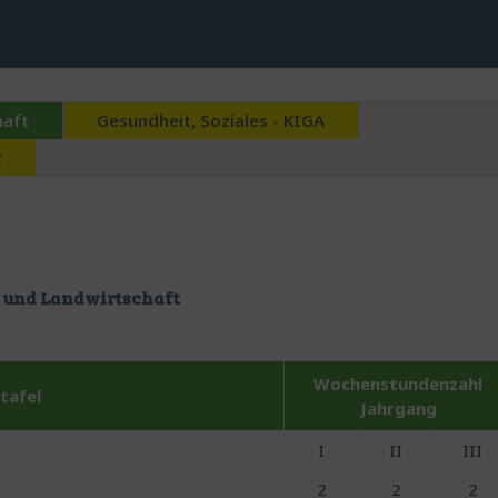
haft
Gesundheit, Soziales - KIGA
z
 und Landwirtschaft
Wochenstundenzahl
tafel
Jahrgang
I
II
III
2
2
2