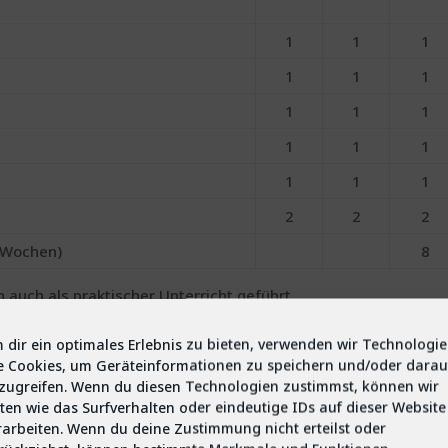
1
1
1
1
1
1
1
1
1
1
1
1
1
1
1
2
2
2
 Wochen)
8
auch als praktischer Unterricht geführt.
i Unterrichtswochen geblockt
 dir ein optimales Erlebnis zu bieten, verwenden wir Technologi
e Cookies, um Geräteinformationen zu speichern und/oder darau
zugreifen. Wenn du diesen Technologien zustimmst, können wir
ten wie das Surfverhalten oder eindeutige IDs auf dieser Website
rarbeiten. Wenn du deine Zustimmung nicht erteilst oder