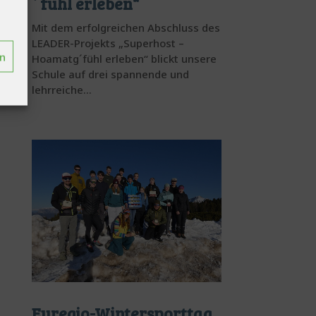
´fühl erleben“
Mit dem erfolgreichen Abschluss des
LEADER-Projekts „Superhost –
en
Hoamatg´fühl erleben“ blickt unsere
Schule auf drei spannende und
lehrreiche...
Euregio-Wintersporttag