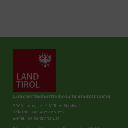
Landwirtschaftliche Lehranstalt Lienz
9900 Lienz, Josef Müller-Straße 1
Telefon: +43 4852 65055
E-Mail: lla.lienz@tsn.at