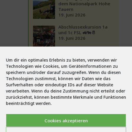
dem Nationalpark Hohe
Tauern
19. Juni 2026
Abschlussexkursion 1a
und 1c FSL 🚜🐄🥛
19. Juni 2026
Exkursion der 1b
Um dir ein optimales Erlebnis zu bieten, verwenden wir
Fachschule
Technologien wie Cookies, um Geräteinformationen zu
Landwirtschaft LLA Lienz
speichern und/oder darauf zuzugreifen. Wenn du diesen
am 16. und 17. Juni 2026
19. Juni 2026
Technologien zustimmst, können wir Daten wie das
Surfverhalten oder eindeutige IDs auf dieser Website
Exkursion Landwirtschaft
verarbeiten. Wenn du deine Zustimmung nicht erteilst oder
1BHM
zurückziehst, können bestimmte Merkmale und Funktionen
18. Juni 2026
beeinträchtigt werden.
Abschlussexkursion der
Cookies akzeptieren
2BHM in die Steiermark –
Drei erlebnisreiche Tage
17. Juni 2026