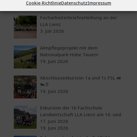
Cookie-Richtlinie
Datenschutz
Impressum
Facharbeiterbriefverleihung an der
LLA Lienz
3. Juli 2026
Almpflegeprojekt mit dem
Nationalpark Hohe Tauern
19. Juni 2026
Abschlussexkursion 1a und 1c FSL 🚜
🐄🥛
19. Juni 2026
Exkursion der 1b Fachschule
Landwirtschaft LLA Lienz am 16. und
17. Juni 2026
19. Juni 2026