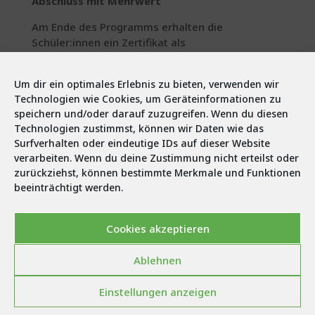
Abschluss mit Mehrwert
Am Ende des Programms erhalten die
Schüler:innen ein Zertifikat als
„Botschafter:innen einer klimafitten
Kulturlandschaft“.
Um dir ein optimales Erlebnis zu bieten, verwenden wir
Technologien wie Cookies, um Geräteinformationen zu
Ein wichtiger Schritt, um die nächste Generation
speichern und/oder darauf zuzugreifen. Wenn du diesen
für eine verantwortungsvolle, regionale und
Technologien zustimmst, können wir Daten wie das
nachhaltige Landwirtschaft zu begeistern.
Surfverhalten oder eindeutige IDs auf dieser Website
verarbeiten. Wenn du deine Zustimmung nicht erteilst oder
zurückziehst, können bestimmte Merkmale und Funktionen
beeinträchtigt werden.
Cookies akzeptieren
Ablehnen
Aktuelle Beiträge
Schokonacht 2026
Einstellungen anzeigen
7. Juli 2026