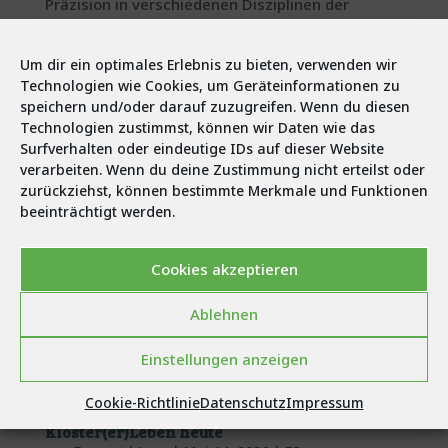
Präzision in verschiedenen Disziplinen der
Forstarbeit unter Beweis. Neben Technik,
Geschick und Schnelligkeit standen vor allem
Um dir ein optimales Erlebnis zu bieten, verwenden wir
Teamgeist, Fairness und Leidenschaft für den...
Technologien wie Cookies, um Geräteinformationen zu
speichern und/oder darauf zuzugreifen. Wenn du diesen
Technologien zustimmst, können wir Daten wie das
Surfverhalten oder eindeutige IDs auf dieser Website
verarbeiten. Wenn du deine Zustimmung nicht erteilst oder
zurückziehst, können bestimmte Merkmale und Funktionen
beeinträchtigt werden.
Cookies akzeptieren
Ablehnen
Einstellungen anzeigen
Cookie-Richtlinie
Datenschutz
Impressum
Kloster(er)Leben heute