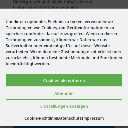
Hintergründe und lokale Initiativen zur
biologischen Vielfalt einzuholen.
Im Besonderen zeichnet sich aber diese
Um dir ein optimales Erlebnis zu bieten, verwenden wir
Veranstaltung als GREEN EVENT aus, weil in der
Technologien wie Cookies, um Geräteinformationen zu
Planung, Organisation und Umsetzung auf
speichern und/oder darauf zuzugreifen. Wenn du diesen
ökologische, soziale sowie ökonomische
Technologien zustimmst, können wir Daten wie das
Nachhaltigkeit Rücksicht genommen wird (siehe
Surfverhalten oder eindeutige IDs auf dieser Website
Ergebnisbericht).
verarbeiten. Wenn du deine Zustimmung nicht erteilst oder
zurückziehst, können bestimmte Merkmale und Funktionen
Auch 2020 lud die 3BHM wieder zu ESSEN MACHT
beeinträchtigt werden.
WISSEN ein. Coronabedingt musste dieser
Termin leider abgesagt werden.
Cookies akzeptieren
Ablehnen
Anmeldung
Einstellungen anzeigen
Du möchtest Dich für den
Schulbesuch an der LLA-Lienz
Cookie-Richtlinie
Datenschutz
Impressum
anmelden ... hier kannst Du das